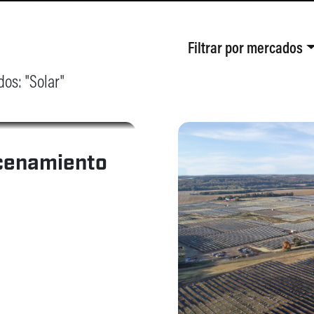
Filtrar por
mercados
os: "
Solar
"
SOLAR
acenamiento