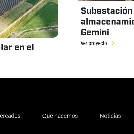
Subestación 
almacenamien
Gemini
Ver proyecto
lar en el
ercados
Qué hacemos
Noticias