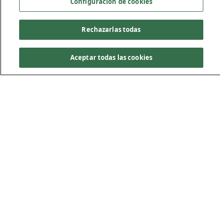
Configuración de cookies
Rechazarlas todas
Aceptar todas las cookies
Soluciones para
distribución y
almacenamiento
Los proyectos de distribución y almacenamiento hoy en
día exigen certeza en su ejecución. Durante más de 50
años, después de un exitoso comienzo con el histórico
oleoducto Trans-Alaska, Kiewit ha trabajado de la mano
con sus clientes para suministrar infraestructuras de