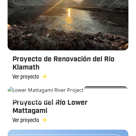
Proyecto de Renovación del Río
Klamath
Ver proyecto
PRESAS, ALMACENAMIENTO E
Proyecto del Río Lower
HIDROELECTRICIDAD
Mattagami
Ver proyecto