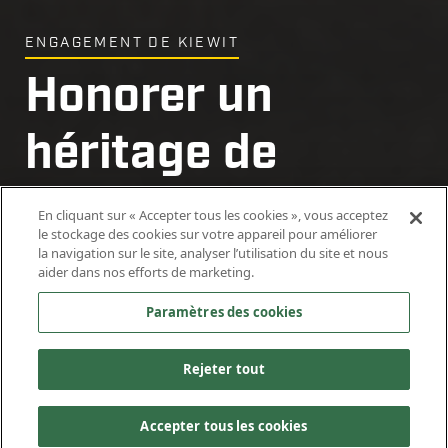
ENGAGEMENT DE KIEWIT
Honorer un
héritage de
service
En cliquant sur « Accepter tous les cookies », vous acceptez
le stockage des cookies sur votre appareil pour améliorer
la navigation sur le site, analyser l’utilisation du site et nous
11 décembre 2025
aider dans nos efforts de marketing.
Paramètres des cookies
Rejeter tout
Accepter tous les cookies