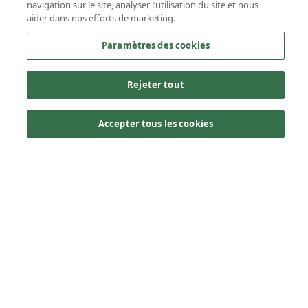
navigation sur le site, analyser l’utilisation du site et nous
aider dans nos efforts de marketing.
Paramètres des cookies
Rejeter tout
Accepter tous les cookies
Naviguer en toute
confiance dans les
projets d’infrastructure
maritime
Les infrastructures maritimes jouent un rôle essentiel dans
le commerce mondial, la sécurité nationale et la
protection de l’environnement. Forte d’une expérience de