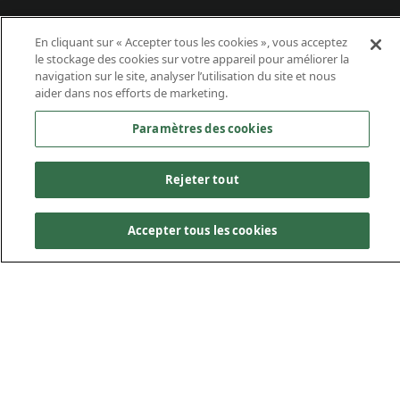
En cliquant sur « Accepter tous les cookies », vous acceptez
le stockage des cookies sur votre appareil pour améliorer la
navigation sur le site, analyser l’utilisation du site et nous
aider dans nos efforts de marketing.
Paramètres des cookies
Rejeter tout
Ingénierie axée sur la
Accepter tous les cookies
construction
Forts de 140 ans d’expertise dans le domaine de la
construction, les ingénieurs de Kiewit comprennent le
rôle crucial que jouent les entrepreneurs dans le
développement et la réalisation de l’ensemble du projet.
L’approche d’ingénierie axée sur la construction de Kiewit