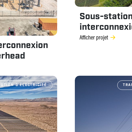
Sous-station
interconnexi
Afficher projet
terconnexion
erhead
UTION D’ÉLECTRICITÉ
TRA