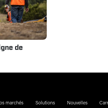
igne de
os marchés
Solutions
Nouvelles
Carr