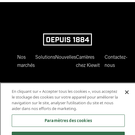
DEPUIS 1884
Nos
Solutions
Nouvelles
Carrières
Contactez-
marchés
chez Kiewit
nous
En cliquant sur « Accepter tous les cookies », vous acceptez
le stockage des cookies sur votre appareil pour améliorer la
navigation sur le site, analyser l’utilisation du site et nous
aider dans nos efforts de marketing.
www.facebook.com
twitter.com
www.instagram.com
www.youtube.com
www.linkedin
Paramètres des cookies
© 2025 Kiewit Corporation. Tous droits réservés.
Déclaration de confidentialité
Modalités