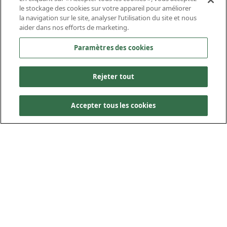
le stockage des cookies sur votre appareil pour améliorer
la navigation sur le site, analyser l’utilisation du site et nous
Scottsburg, Virginie
Scottsburg, Virginie
Scottsburg, Virginie
aider dans nos efforts de marketing.
Paramètres des cookies
Rejeter tout
Accepter tous les cookies
L’installation d’un nouveau poste collecteur de
34,5/230 kV pour l’interconnexion faisait partie du
mandat d’ingénierie, d’approvisionnement et de
construction (IAC) d’une installation solaire de
80 mégawatts en courant alternatif. Les travaux