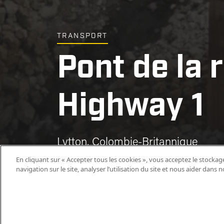
TRANSPORT
Pont de la 
Pont de la 
Pont de la 
Pont de la 
Pont de la 
Highway 1
Highway 1
Highway 1
Highway 1
Highway 1
Lytton, Colombie-Britannique
Lytton, Colombie-Britannique
Lytton, Colombie-Britannique
Lytton, Colombie-Britannique
Lytton, Colombie-Britannique
En cliquant sur « Accepter tous les cookies », vous acceptez le stockag
navigation sur le site, analyser l’utilisation du site et nous aider dans 