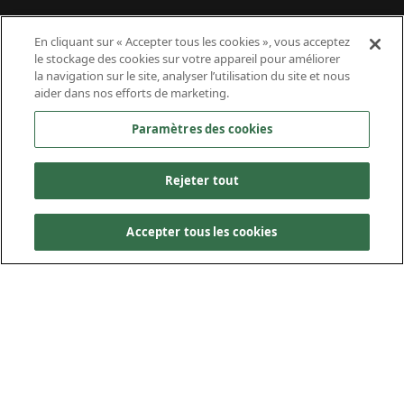
Reyes
Reyes
Reyes
Reyes
En cliquant sur « Accepter tous les cookies », vous acceptez
le stockage des cookies sur votre appareil pour améliorer
la navigation sur le site, analyser l’utilisation du site et nous
Tula-Villa de Reyes, San Luis Potosí
Tula-Villa de Reyes, San Luis Potosí
Tula-Villa de Reyes, San Luis Potosí
Tula-Villa de Reyes, San Luis Potosí
aider dans nos efforts de marketing.
Paramètres des cookies
Rejeter tout
Accepter tous les cookies
Kiewit, en partenariat avec GIA dans le cadre d’une
alliance stratégique, a réalisé l’ingénierie,
l’approvisionnement et la construction (IAC) de deux