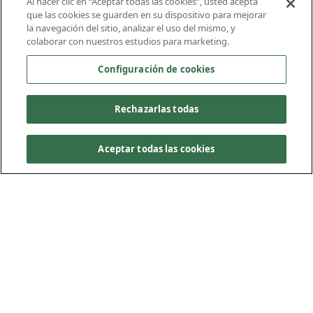
Al hacer clic en “Aceptar todas las cookies”, usted acepta
que las cookies se guarden en su dispositivo para mejorar
la navegación del sitio, analizar el uso del mismo, y
Phoenix, Arizona
colaborar con nuestros estudios para marketing.
Configuración de cookies
Rechazarlas todas
Aceptar todas las cookies
El proyecto de la pista de rodaje en U del Aeropuerto
Internacional Sky Harbor de Phoenix es una iniciativa de
infraestructura crítica diseñada para aumentar la
capacidad operativa y la eficacia del aeropuerto, así como
mejorar el movimiento de las aeronaves entre las áreas de