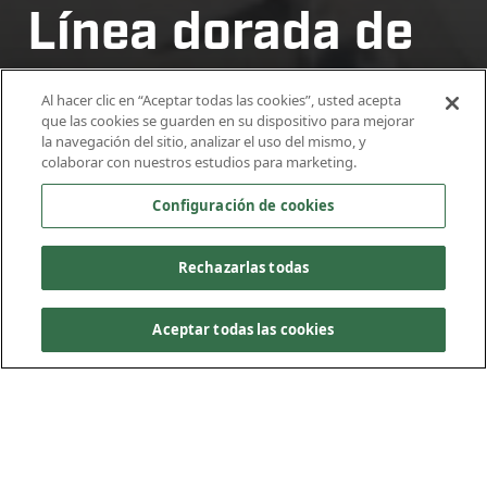
Línea dorada de
Línea dorada de
Línea dorada de
Foothill
Foothill
Foothill
Al hacer clic en “Aceptar todas las cookies”, usted acepta
que las cookies se guarden en su dispositivo para mejorar
la navegación del sitio, analizar el uso del mismo, y
La Verne, California
La Verne, California
La Verne, California
colaborar con nuestros estudios para marketing.
Configuración de cookies
Rechazarlas todas
Aceptar todas las cookies
Kiewit, en asociación con Parsons como parte de Kiewit-
Parsons, una empresa conjunta (KPJV), entregó con éxito