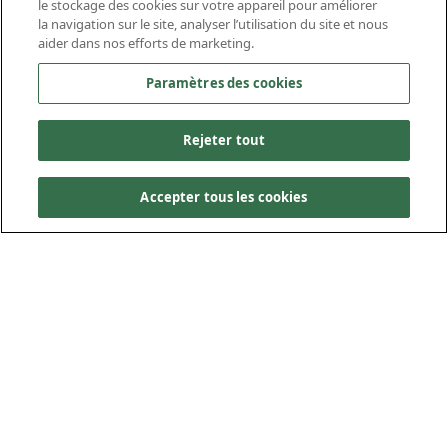
le stockage des cookies sur votre appareil pour améliorer
la navigation sur le site, analyser l’utilisation du site et nous
Whitby, Ontario
Whitby, Ontario
Whitby, Ontario
Whitby, Ontario
Whitby, Ontario
aider dans nos efforts de marketing.
Paramètres des cookies
Rejeter tout
Accepter tous les cookies
L’installation d’entretien ferroviaire Est dessert le réseau de
banlieue de GO Transit dans la région du Grand Toronto
et assure l’entretien, la réparation et de l’entreposage
supplémentaire du matériel roulant. Le réseau ferroviaire,
vaste et complexe, dépendait auparavant d’une seule
installation d’entretien. L’ajout d’une deuxième installation