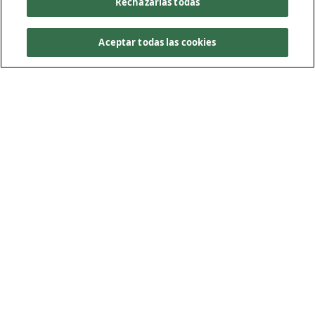
Rechazarlas todas
Aceptar todas las cookies
Herramientas que se
adaptan a la forma de
trabajar de Kiewit
Imagine convertir una tarea que antes llevaba semanas en
algo que puede hacerse en horas. Para los estimadores,
ingenieros y equipos de campo de Kiewit, eso no es el
futuro: está ocurriendo ahora. El cambio proviene de dos
potentes herramientas, alimentadas por la inteligencia